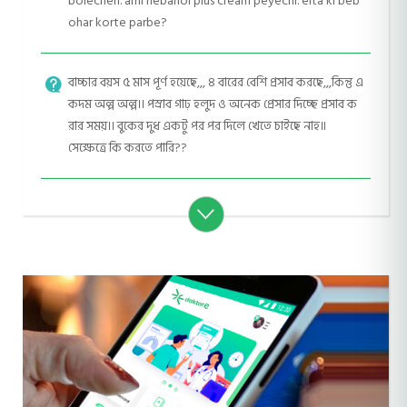
bolechen. ami nebanol plus cream peyechi. eita ki beb
ohar korte parbe?
বাচ্চার বয়স ৫ মাস পূর্ণ হয়েছে,,, ৪ বারের বেশি প্রসাব করছে,,,কিন্তু এ
কদম অল্প অল্প।। পস্রাব গাঢ় হলুদ ও অনেক প্রেসার দিচ্ছে প্রসাব ক
রার সময়।। বুকের দুধ একটু পর পর দিলে খেতে চাইছে নাহ।৷
সেক্ষেত্রে কি করতে পারি??