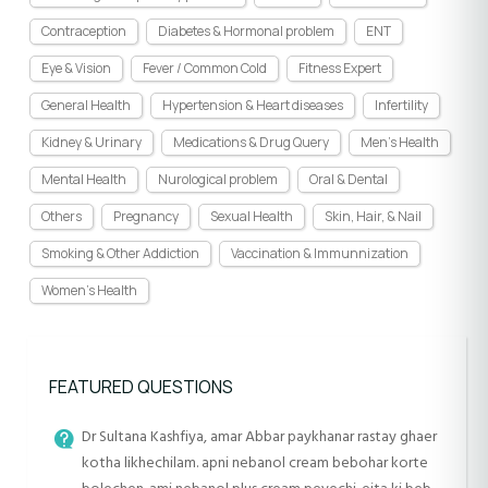
Contraception
Diabetes & Hormonal problem
ENT
Eye & Vision
Fever / Common Cold
Fitness Expert
General Health
Hypertension & Heart diseases
Infertility
Kidney & Urinary
Medications & Drug Query
Men's Health
Mental Health
Nurological problem
Oral & Dental
Others
Pregnancy
Sexual Health
Skin, Hair, & Nail
Smoking & Other Addiction
Vaccination & Immunnization
Women's Health
FEATURED QUESTIONS
Dr Sultana Kashfiya, amar Abbar paykhanar rastay ghaer
kotha likhechilam. apni nebanol cream bebohar korte