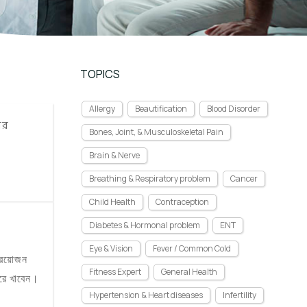
TOPICS
Allergy
Beautification
Blood Disorder
ার
Bones, Joint, & Musculoskeletal Pain
Brain & Nerve
Breathing & Respiratory problem
Cancer
Child Health
Contraception
Diabetes & Hormonal problem
ENT
Eye & Vision
Fever / Common Cold
প্রয়োজন
Fitness Expert
General Health
রে খাবেন।
Hypertension & Heart diseases
Infertility