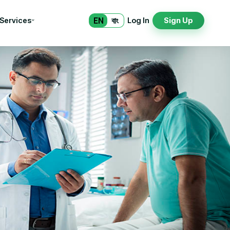
EN
বাং
 Services
Log In
Sign Up