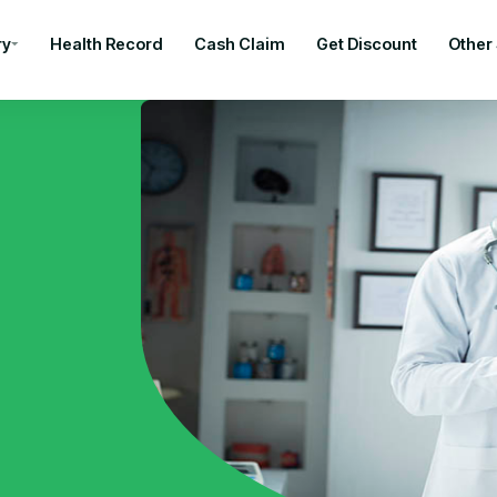
ry
Health Record
Cash Claim
Get Discount
Other