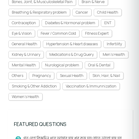
Bones, Joint, & Musculoskeletal Pain
Brain & Nerve
Breathing & Respiratory problem
Cancer
Child Health
Contraception
Diabetes & Hormonal problem
ENT
Eye & Vision
Fever / Common Cold
Fitness Expert
General Health
Hypertension & Heart diseases
Infertility
Kidney & Urinary
Medications & Drug Query
Men's Health
Mental Health
Nurological problem
Oral & Dental
Others
Pregnancy
Sexual Health
Skin, Hair, & Nail
Smoking & Other Addiction
Vaccination & Immunnization
Women's Health
FEATURED QUESTIONS
গত বেশ কিছুদিন ধরে আমার ঘুম খুব কম হয়। যাতে ভালো ঘুম হয়