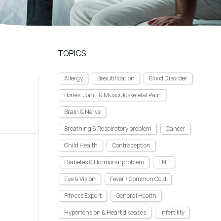
TOPICS
Allergy
Beautification
Blood Disorder
Bones, Joint, & Musculoskeletal Pain
Brain & Nerve
Breathing & Respiratory problem
Cancer
Child Health
Contraception
Diabetes & Hormonal problem
ENT
Eye & Vision
Fever / Common Cold
Fitness Expert
General Health
Hypertension & Heart diseases
Infertility