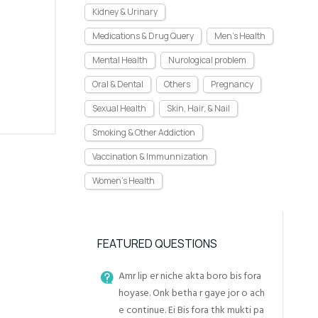
Kidney & Urinary
Medications & Drug Query
Men's Health
Mental Health
Nurological problem
Oral & Dental
Others
Pregnancy
Sexual Health
Skin, Hair, & Nail
Smoking & Other Addiction
Vaccination & Immunnization
Women's Health
FEATURED QUESTIONS
Amr lip er niche akta boro bis fora
hoyase. Onk betha r gaye jor o ach
e continue. Ei Bis fora thk mukti pa