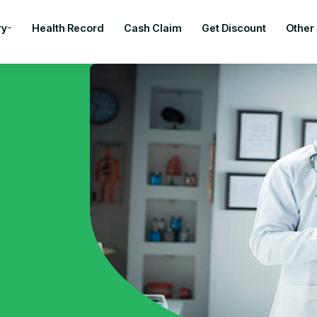
ry
Health Record
Cash Claim
Get Discount
Other