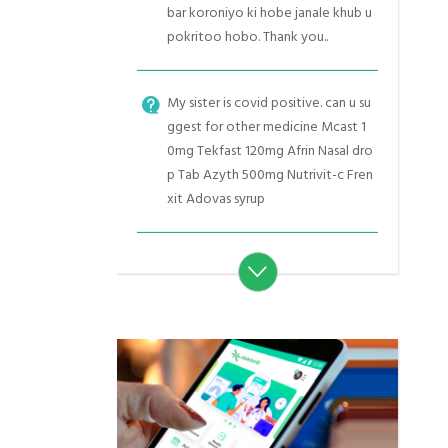
bar koroniyo ki hobe janale khub u
pokritoo hobo. Thank you..
My sister is covid positive. can u su
ggest for other medicine Mcast 1
0mg Tekfast 120mg Afrin Nasal dro
p Tab Azyth 500mg Nutrivit-c Fren
xit Adovas syrup