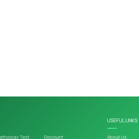
USEFUL LINKS
athology Test
Discount
About Us