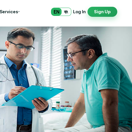
EN
বাং
 Services
Log In
Sign Up