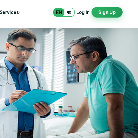
EN
বাং
 Services
Log In
Sign Up