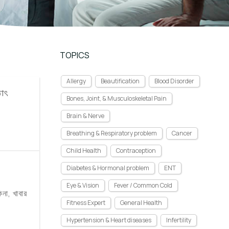
TOPICS
Allergy
Beautification
Blood Disorder
ঠাৎ
Bones, Joint, & Musculoskeletal Pain
Brain & Nerve
Breathing & Respiratory problem
Cancer
Child Health
Contraception
Diabetes & Hormonal problem
ENT
Eye & Vision
Fever / Common Cold
না, খাবার
Fitness Expert
General Health
Hypertension & Heart diseases
Infertility