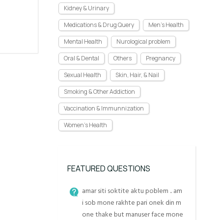
Kidney & Urinary
Medications & Drug Query
Men's Health
Mental Health
Nurological problem
Oral & Dental
Others
Pregnancy
Sexual Health
Skin, Hair, & Nail
Smoking & Other Addiction
Vaccination & Immunnization
Women's Health
FEATURED QUESTIONS
amar siti soktite aktu poblem .. am
i sob mone rakhte pari onek din m
one thake but manuser face mone