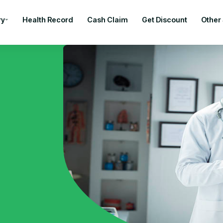
ry
Health Record
Cash Claim
Get Discount
Other