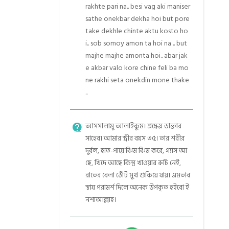
rakhte pari na.. besi vag aki maniser
sathe onekbar dekha hoi but pore
take dekhle chinte aktu kosto ho
i.. sob somoy amon ta hoi na .. but
majhe majhe amonta hoi.. abar jak
e akbar valo kore chine feli ba mo
ne rakhi seta onekdin mone thake
..
আসসালামু আলাইকুম। শ্রদ্ধেয় ডাক্তার
সাহেব। আমার স্ত্রীর বয়স ৩৫। তার শরীর
দুর্বল, হাত-পায়ে ঝিম ঝিম করে, গ্যাস আ
ছে, খিদে আছে কিন্তু খাওয়ার রুচি নেই,
রাতের বেলা ঠোঁট মুখ শুকিয়ে যায়। এমতাব
স্থায় পরামর্শ দিলে অনেক উপকৃত হইবো ই
নশাআল্লাহ।