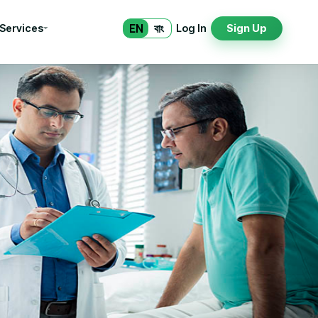
EN
বাং
 Services
Log In
Sign Up