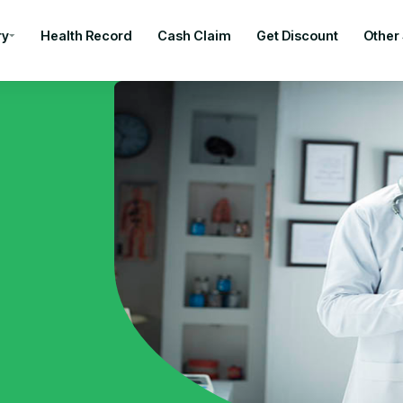
ry
Health Record
Cash Claim
Get Discount
Other