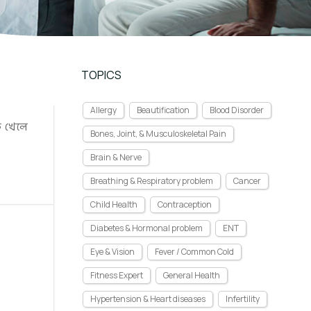
TOPICS
Allergy
Beautification
Blood Disorder
ি খেলে
Bones, Joint, & Musculoskeletal Pain
Brain & Nerve
Breathing & Respiratory problem
Cancer
Child Health
Contraception
Diabetes & Hormonal problem
ENT
Eye & Vision
Fever / Common Cold
Fitness Expert
General Health
Hypertension & Heart diseases
Infertility