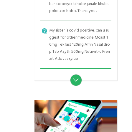
bar koroniyo ki hobe janale khub u
pokritoo hobo. Thank you..
My sister is covid positive. can u su
ggest for other medicine Mcast 1
0mg Tekfast 120mg Afrin Nasal dro
p Tab Azyth 500mg Nutrivit-c Fren
xit Adovas syrup