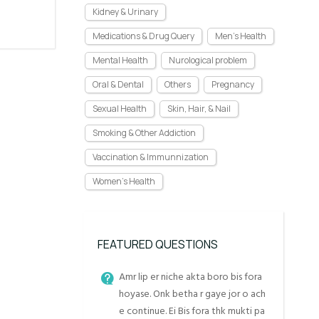
Kidney & Urinary
Medications & Drug Query
Men's Health
Mental Health
Nurological problem
Oral & Dental
Others
Pregnancy
Sexual Health
Skin, Hair, & Nail
Smoking & Other Addiction
Vaccination & Immunnization
Women's Health
FEATURED QUESTIONS
Amr lip er niche akta boro bis fora
hoyase. Onk betha r gaye jor o ach
e continue. Ei Bis fora thk mukti pa