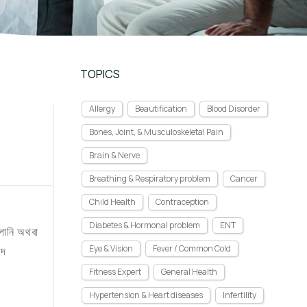
TOPICS
Allergy
Beautification
Blood Disorder
Bones, Joint, & Musculoskeletal Pain
Brain & Nerve
Breathing & Respiratory problem
Cancer
Child Health
Contraception
Diabetes & Hormonal problem
ENT
পানি অথবা
Eye & Vision
Fever / Common Cold
াদ
Fitness Expert
General Health
Hypertension & Heart diseases
Infertility