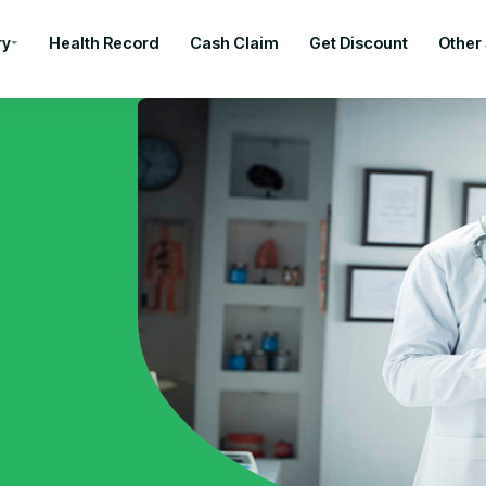
ry
Health Record
Cash Claim
Get Discount
Other