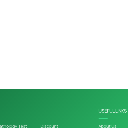
USEFUL LINKS
athology Test
Discount
About Us