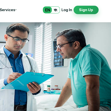
EN
বাং
 Services
Log In
Sign Up