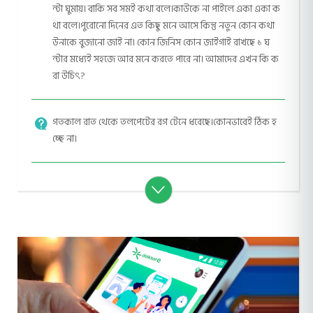
ন্টা ঘুমায়। বাকি সব সমই কথা বলে।কাউকে না পাইলে একা একা ক
থা বলে।পুরোনো দিনের এত কিছু মনে আসে কিন্তু নতুন কোন কথা
উনাকে বুজানো জাই না। কোন জিনিস কোন জাইগাই রাখছে ১ ঘ
ন্টার মধ্যেই সহজে আর মনে করতে পারে না। আমাদের এখন কি ক
রা উচিৎ?
গতকাল রাত থেকে তলপেটের রগ টেনে ধরেছে।কোনভাবেই ঠিক হ
চ্ছে না।