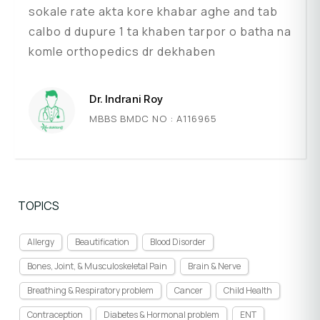
sokale rate akta kore khabar aghe and tab
calbo d dupure 1 ta khaben tarpor o batha na
komle orthopedics dr dekhaben
Dr. Indrani Roy
MBBS BMDC NO : A116965
TOPICS
Allergy
Beautification
Blood Disorder
Bones, Joint, & Musculoskeletal Pain
Brain & Nerve
Breathing & Respiratory problem
Cancer
Child Health
Contraception
Diabetes & Hormonal problem
ENT