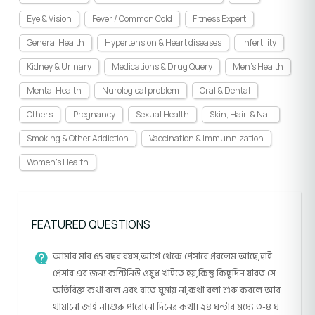
Eye & Vision
Fever / Common Cold
Fitness Expert
General Health
Hypertension & Heart diseases
Infertility
Kidney & Urinary
Medications & Drug Query
Men's Health
Mental Health
Nurological problem
Oral & Dental
Others
Pregnancy
Sexual Health
Skin, Hair, & Nail
Smoking & Other Addiction
Vaccination & Immunnization
Women's Health
FEATURED QUESTIONS
আমার মার 65 বছর বয়স,আগে থেকে প্রেসারে প্রবলেম আছে,হাই
প্রেসার এর জন্য কন্টিনিউ ওষুধ খাইতে হয়,কিন্তু কিছুদিন যাবত সে
অতিরিক্ত কথা বলে এবং রাতে ঘুমায় না,কথা বলা শুরু করলে আর
থামানো জাই না।শুরু পারোনো দিনের কথা। ২৪ ঘন্টার মধ্যে ৩-৪ ঘ