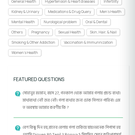
General Health
Hypertension & Heart diseases
Infertility
Kidney & Urinary
Medications & Drug Query
Men's Health
Mental Health
Nurological problem
Oral & Dental
Others
Pregnancy
Sexual Health
Skin, Hair, & Nail
Smoking & Other Addiction
Vaccination & Immunnization
Women's Health
FEATURED QUESTIONS
সোহানুর রহমান, বয়স 27, গতকাল থেকে আমার গলায় প্রচন্ড ব্যথা।
মাথাব্যথা নেই জর নেই। গলা ব্যথার জন্য ঢোক গিলতে পারিনা। এম
ত অবস্থায় আমার করণীয় কি ?
বেশ কিছু দিন হয়,রাতের বেলায় গলা শুকিয়ে যায়।অনেক পিপাসা হয়
।আমি Dioven 80,Tenil 3,Rosuva 5 মিয়মিত সেবন করি।পরামর্শ