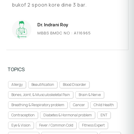
bukof 2 spoon kore dine 3 bar.
Dr. Indrani Roy
MBBS BMDC NO : A116965
TOPICS
Allergy
Beautification
Blood Disorder
Bones, Joint, & Musculoskeletal Pain
Brain & Nerve
Breathing & Respiratory problem
Cancer
Child Health
Contraception
Diabetes & Hormonal problem
ENT
Eye & Vision
Fever / Common Cold
Fitness Expert