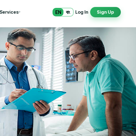
EN
বাং
 Services
Log In
Sign Up