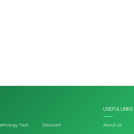
USEFUL LINKS
athology Test
Discount
About Us