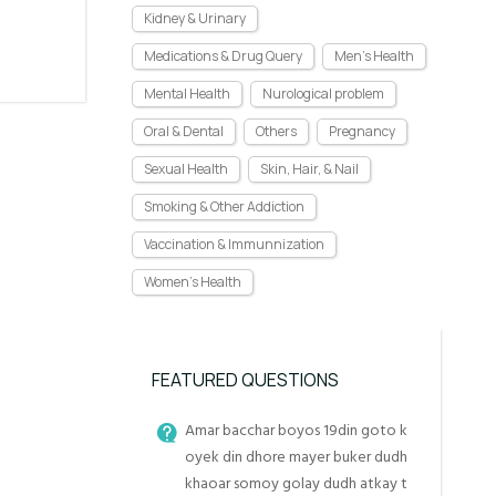
Kidney & Urinary
Medications & Drug Query
Men's Health
Mental Health
Nurological problem
Oral & Dental
Others
Pregnancy
Sexual Health
Skin, Hair, & Nail
Smoking & Other Addiction
Vaccination & Immunnization
Women's Health
FEATURED QUESTIONS
Amar bacchar boyos 19din goto k
oyek din dhore mayer buker dudh
khaoar somoy golay dudh atkay t