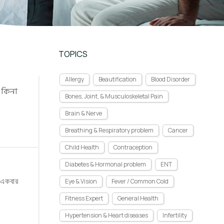
TOPICS
Allergy
Beautification
Blood Disorder
 কিনা
Bones, Joint, & Musculoskeletal Pain
Brain & Nerve
Breathing & Respiratory problem
Cancer
Child Health
Contraception
Diabetes & Hormonal problem
ENT
ে একবার
Eye & Vision
Fever / Common Cold
Fitness Expert
General Health
Hypertension & Heart diseases
Infertility