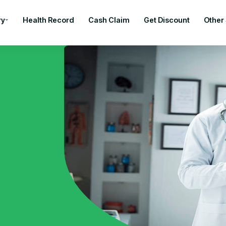
ry
Health Record
Cash Claim
Get Discount
Other