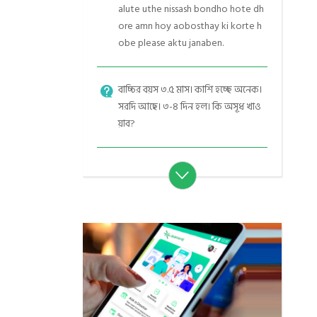
alute uthe nissash bondho hote dh
ore amn hoy aobosthay ki korte h
obe please aktu janaben.
বাচ্চির বয়স ৩.৫ মাস। কাশি হচ্ছে অনেক।
সরদি আছে। ৩-৪ দিন হল। কি অসূধ খাও
য়াব?