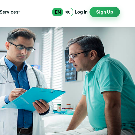
EN
বাং
 Services
Log In
Sign Up