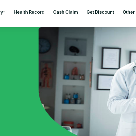
ry
Health Record
Cash Claim
Get Discount
Other