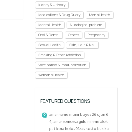
Kidney & Urinary
Medications & Drug Query
Men's Health
Mental Health
Nurological problem
Oral & Dental
Others
Pregnancy
Sexual Health
Skin, Hair, & Nail
Smoking & Other Addiction
Vaccination & Immunnization
Women's Health
FEATURED QUESTIONS
amar name monir boyes 26 ojon 6
4, amar somossa gulo nimme alok
pat kora holo.. 01.sas kosto buk ka