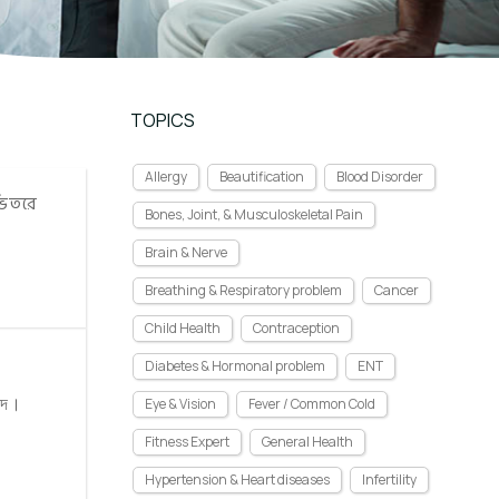
TOPICS
Allergy
Beautification
Blood Disorder
ভিতরে
Bones, Joint, & Musculoskeletal Pain
Brain & Nerve
Breathing & Respiratory problem
Cancer
Child Health
Contraception
Diabetes & Hormonal problem
ENT
াদ।
Eye & Vision
Fever / Common Cold
Fitness Expert
General Health
Hypertension & Heart diseases
Infertility