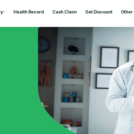
ry
Health Record
Cash Claim
Get Discount
Other