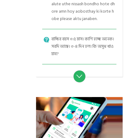
alute uthe nissash bondho hote dh
ore amn hoy aobosthay ki korte h
obe please aktu janaben.
বাচ্চির বয়স ৩.৫ মাস। কাশি হচ্ছে অনেক।
সরদি আছে। ৩-৪ দিন হল। কি অসূধ খাও
য়াব?