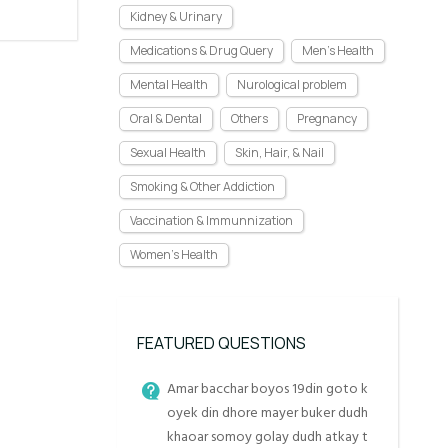
Kidney & Urinary
Medications & Drug Query
Men's Health
Mental Health
Nurological problem
Oral & Dental
Others
Pregnancy
Sexual Health
Skin, Hair, & Nail
Smoking & Other Addiction
Vaccination & Immunnization
Women's Health
FEATURED QUESTIONS
Amar bacchar boyos 19din goto k
oyek din dhore mayer buker dudh
khaoar somoy golay dudh atkay t