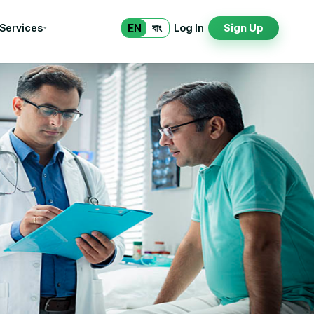
EN
বাং
 Services
Log In
Sign Up