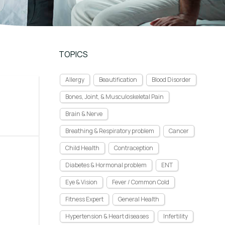
TOPICS
Allergy
Beautification
Blood Disorder
Bones, Joint, & Musculoskeletal Pain
Brain & Nerve
Breathing & Respiratory problem
Cancer
Child Health
Contraception
Diabetes & Hormonal problem
ENT
Eye & Vision
Fever / Common Cold
Fitness Expert
General Health
Hypertension & Heart diseases
Infertility