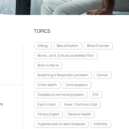
TOPICS
Allergy
Beautification
Blood Disorder
Bones, Joint, & Musculoskeletal Pain
Brain & Nerve
Breathing & Respiratory problem
Cancer
Child Health
Contraception
Diabetes & Hormonal problem
ENT
সা
Eye & Vision
Fever / Common Cold
Fitness Expert
General Health
Hypertension & Heart diseases
Infertility