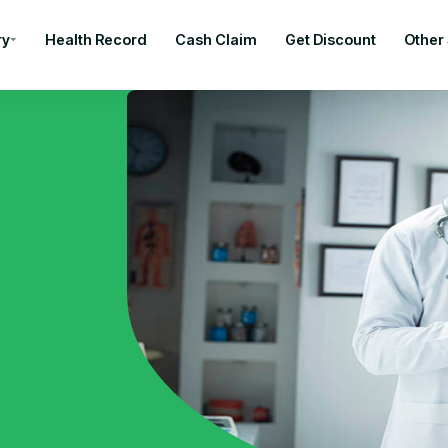
ry
Health Record
Cash Claim
Get Discount
Other