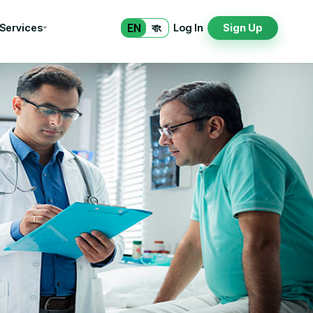
EN
বাং
 Services
Log In
Sign Up