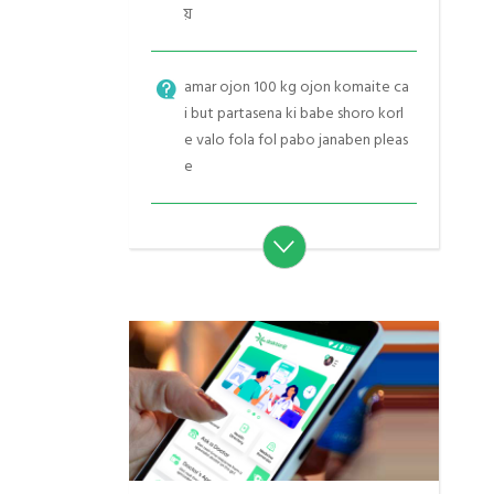
য়
amar ojon 100 kg ojon komaite ca
i but partasena ki babe shoro korl
e valo fola fol pabo janaben pleas
e