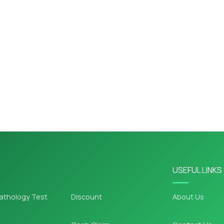
USEFUL LINKS
athology Test
Discount
About Us