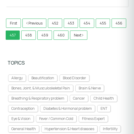
First
Previous
452
453
454
455
456
457
458
459
460
Next
TOPICS
Allergy
Beautification
Blood Disorder
Bones, Joint, & Musculoskeletal Pain
Brain & Nerve
Breathing & Respiratory problem
Cancer
Child Health
Contraception
Diabetes & Hormonal problem
ENT
Eye & Vision
Fever / Common Cold
Fitness Expert
General Health
Hypertension & Heart diseases
Infertility