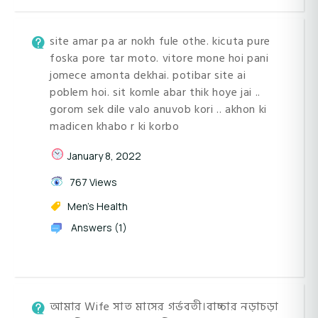
site amar pa ar nokh fule othe. kicuta pure
foska pore tar moto. vitore mone hoi pani
jomece amonta dekhai. potibar site ai
poblem hoi. sit komle abar thik hoye jai ..
gorom sek dile valo anuvob kori .. akhon ki
madicen khabo r ki korbo
January 8, 2022
767 Views
Men's Health
Answers (1)
আমার Wife সাত মাসের গর্ভবতী।বাচ্চার নড়াচড়া