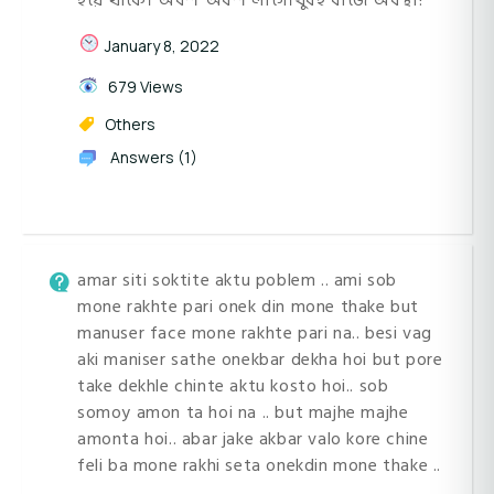
হয়ে থাকে। অবশ অবশ লাগে।খুবই বাজে অবস্থা!
January 8, 2022
679 Views
Others
Answers (1)
amar siti soktite aktu poblem .. ami sob
mone rakhte pari onek din mone thake but
manuser face mone rakhte pari na.. besi vag
aki maniser sathe onekbar dekha hoi but pore
take dekhle chinte aktu kosto hoi.. sob
somoy amon ta hoi na .. but majhe majhe
amonta hoi.. abar jake akbar valo kore chine
feli ba mone rakhi seta onekdin mone thake ..