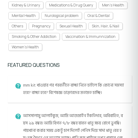
Kidney & Urinary
Medications & Drug Query
Men's Health
Mental Health
Nurological problem
Oral & Dental
Others
Pregnancy
Sexual Health
Skin, Hair, & Nail
Smoking & Other Addiction
Vaccination & Immunnization
Women's Health
FEATURED QUESTIONS
mm kit খাওয়ার পর পরবর্তীতে বাচ্চা নিতে চাইলে কি কোনো সমস্যা
হবে? বাচ্চা হবে? বিশেষজ্ঞ ডাক্তারদের মতামত চাচ্ছি।
আসসালামু আলাইকুম, আমি আজমাইন ইকতিদার, অবিবাহিত, ব
য়স ২৯ বছর। আমি বিগত ৭/৮ বছর যাবত ধাতু ক্ষয় রোগে ভুগছি।
পায়খানা করার সময় একটু চাপ দিলেই পেনিস দিয়ে সাদা ধাতু বের হ
য়। হস্ত মৈথন এর অভ্যাস আছে। পানি কম খাইলে তখন প্রস্রাবে এক