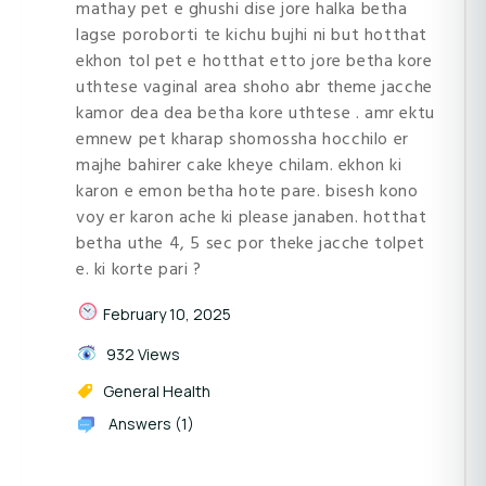
mathay pet e ghushi dise jore halka betha
lagse poroborti te kichu bujhi ni but hotthat
ekhon tol pet e hotthat etto jore betha kore
uthtese vaginal area shoho abr theme jacche
kamor dea dea betha kore uthtese . amr ektu
emnew pet kharap shomossha hocchilo er
majhe bahirer cake kheye chilam. ekhon ki
karon e emon betha hote pare. bisesh kono
voy er karon ache ki please janaben. hotthat
betha uthe 4, 5 sec por theke jacche tolpet
e. ki korte pari ?
February 10, 2025
932 Views
General Health
Answers (1)