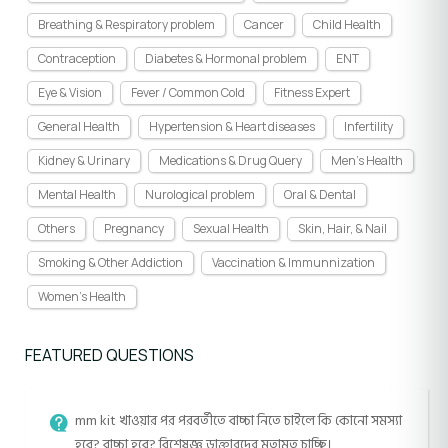
Breathing & Respiratory problem
Cancer
Child Health
Contraception
Diabetes & Hormonal problem
ENT
Eye & Vision
Fever / Common Cold
Fitness Expert
General Health
Hypertension & Heart diseases
Infertility
Kidney & Urinary
Medications & Drug Query
Men's Health
Mental Health
Nurological problem
Oral & Dental
Others
Pregnancy
Sexual Health
Skin, Hair, & Nail
Smoking & Other Addiction
Vaccination & Immunnization
Women's Health
FEATURED QUESTIONS
mm kit খাওয়ার পর পরবর্তীতে বাচ্চা নিতে চাইলে কি কোনো সমস্যা
হবে? বাচ্চা হবে? বিশেষজ্ঞ ডাক্তারদের মতামত চাচ্ছি।