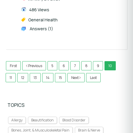
486 Views
General Health
Answers (1)
First
Previous
5
6
7
8
9
10
11
12
13
14
15
Next
Last
TOPICS
Allergy
Beautification
Blood Disorder
Bones, Joint, & Musculoskeletal Pain
Brain & Nerve