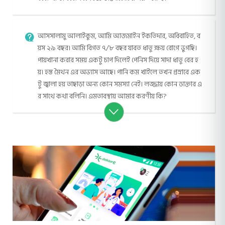
আসসালামু আলাইকুম, আমি আজমাইন ইকতিদার, অবিবাহিত, ব
য়স ২৯ বছর। আমি বিগত ৭/৮ বছর যাবত ধাতু ক্ষয় রোগে ভুগছি।
পায়খানা করার সময় একটু চাপ দিলেই পেনিস দিয়ে সাদা ধাতু বের হ
য়। হস্ত মৈথন এর অভ্যাস আছে। পানি কম খাইলে তখন প্রস্রাবে এক
টু জ্বালা হয় তাছাড়া অন্য কোন সমস্যা নেই। লজ্জায় কোন ডাক্তার এ
র সাথে কথা বলিনি। এমতাবস্থায় আমার করণীয় কি?