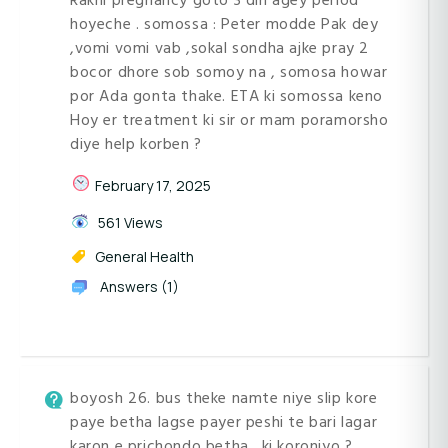
Rakhi pregnancy goto 3 din agey period
hoyeche . somossa : Peter modde Pak dey
,vomi vomi vab ,sokal sondha ajke pray 2
bocor dhore sob somoy na , somosa howar
por Ada gonta thake. ETA ki somossa keno
Hoy er treatment ki sir or mam poramorsho
diye help korben ?
February 17, 2025
561 Views
General Health
Answers (1)
boyosh 26. bus theke namte niye slip kore
paye betha lagse payer peshi te bari lagar
karon e prichondo betha . ki koroniyo ?