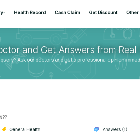
ry
Health Record
Cash Claim
Get Discount
Other
octor and Get Answers from Real 
 query? Ask our doctors and get a professional opinion immedia
ায়??
General Health
Answers (1)