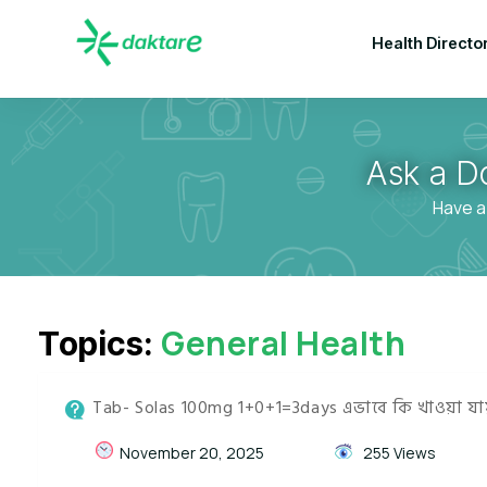
Health Directo
Ask a D
Have a
General Health
Topics:
Tab- Solas 100mg 1+0+1=3days এভাবে কি খাওয়া য
November 20, 2025
255 Views