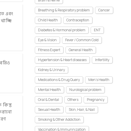
Brain & Nerve
Breathing & Respiratory problem
Cancer
াতে এবং
খাচ্ছি
Child Health
Contraception
Diabetes & Hormonal problem
ENT
Eye & Vision
Fever / Common Cold
Fitness Expert
General Health
Hypertension & Heart diseases
Infertility
 বমিও
Kidney & Urinary
Medications & Drug Query
Men's Health
Mental Health
Nurological problem
Oral & Dental
Others
Pregnancy
কিন্তু
Sexual Health
Skin, Hair, & Nail
 করানো
ারণ
Smoking & Other Addiction
Vaccination & Immunnization