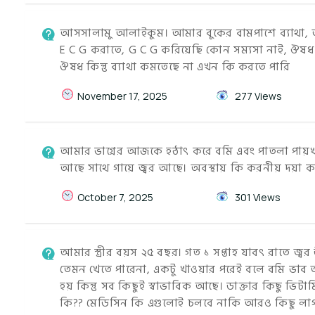
আসসালামু আলাইকুম। আমার বুকের বামপাশে ব্যাথা, আগ
E C G করাতে, G C G করিয়েছি কোন সম্যসা নাই, ঔষধ ল
ঔষধ কিন্তু ব্যাথা কমতেছে না এখন কি করতে পারি
November 17, 2025
277 Views
আমার ভাগ্নের আজকে হঠাৎ করে বমি এবং পাতলা পায়খানা 
আছে সাথে গায়ে জ্বর আছে। অবস্থায় কি করনীয় দয়া 
October 7, 2025
301 Views
আমার স্ত্রীর বয়স ২৫ বছর। গত ১ সপ্তাহ যাবৎ রাতে জ্বর
তেমন খেতে পারেনা, একটু খাওয়ার পরেই বলে বমি ভাব আ
হয় কিন্তু সব কিছুই স্বাভাবিক আছে। ডাক্তার কিছু ভ
কি?? মেডিসিন কি এগুলোই চলবে নাকি আরও কিছু লা