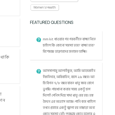
Women's Health
FEATURED QUESTIONS
mm kit খাওয়ার পর পরবর্তীতে বাচ্চা নিতে
চাইলে কি কোনো সমস্যা হবে? বাচ্চা হবে?
বিশেষজ্ঞ ডাক্তারদের মতামত চাচ্ছি।
 থাকি
আসসালামু আলাইকুম, আমি আজমাইন
ইকতিদার, অবিবাহিত, বয়স ২৯ বছর। আ
মি বিগত ৭/৮ বছর যাবত ধাতু ক্ষয় রোগে
ভুগছি। পায়খানা করার সময় একটু চাপ
ো
দিলেই পেনিস দিয়ে সাদা ধাতু বের হয়। হস্ত
কোন
মৈথন এর অভ্যাস আছে। পানি কম খাইলে
তখন প্রস্রাবে একটু জ্বালা হয় তাছাড়া অন্য
কোন সমস্যা নেই। লজ্জায় কোন ডাক্তার এ