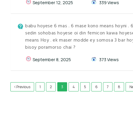
September 12, 2025
339 Views
babu hoyese 6 mas . 6 mase kono means hoyni . 
sedin sohobas hoyese oi din femicon kawa hoyese 
means Hoy . ek maser modde ey somosa 3 bar hoy
bisoy poramorso chai ?
September 8, 2025
373 Views
Previous
1
2
3
4
5
6
7
8
N