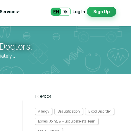
EN
বাং
 Services
Log In
Sign Up
Doctors.
tely...
TOPICS
Allergy
Beautification
Blood Disorder
Bones, Joint, & Musculoskeletal Pain