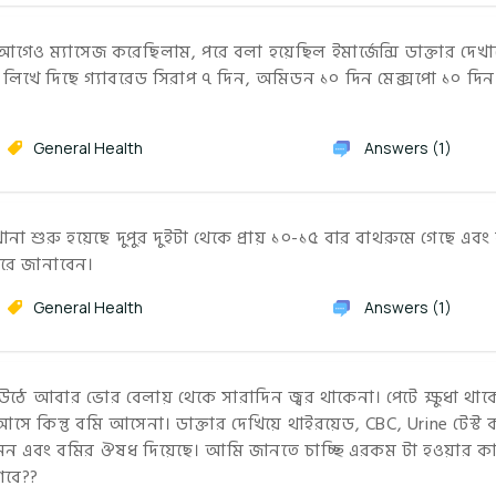
েও ম্যাসেজ করেছিলাম, পরে বলা হয়েছিল ইমার্জেন্সি ডাক্তার দেখ
িখে দিছে গ্যাবরেড সিরাপ ৭ দিন, অমিডন ১০ দিন মেক্সপো ১০ দিন 
General Health
Answers (1)
শুরু হয়েছে দুপুর দুইটা থেকে প্রায় ১০-১৫ বার বাথরুমে গেছে এবং
করে জানাবেন।
General Health
Answers (1)
 উঠে আবার ভোর বেলায় থেকে সারাদিন জ্বর থাকেনা। পেটে ক্ষুধা থাকে 
সে কিন্তু বমি আসেনা। ডাক্তার দেখিয়ে থাইরয়েড, CBC, Urine টেস্ট
িটামিন এবং বমির ঔষধ দিয়েছে। আমি জানতে চাচ্ছি এরকম টা হওয়ার ক
গবে??