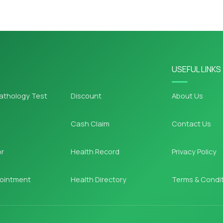
USEFUL LINKS
athology Test
Discount
About Us
Cash Claim
Contact Us
or
Health Record
Privacy Policy
ointment
Health Directory
Terms & Condi