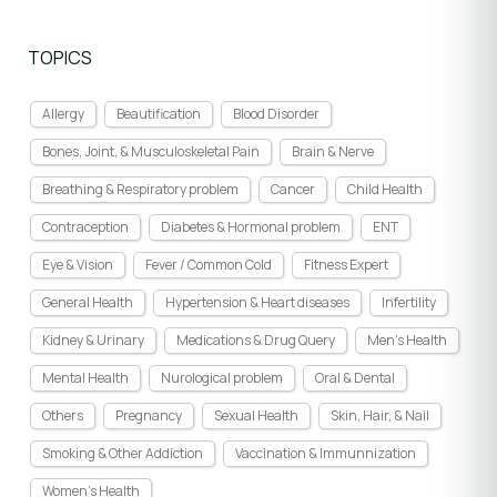
TOPICS
Allergy
Beautification
Blood Disorder
Bones, Joint, & Musculoskeletal Pain
Brain & Nerve
Breathing & Respiratory problem
Cancer
Child Health
Contraception
Diabetes & Hormonal problem
ENT
Eye & Vision
Fever / Common Cold
Fitness Expert
General Health
Hypertension & Heart diseases
Infertility
Kidney & Urinary
Medications & Drug Query
Men's Health
Mental Health
Nurological problem
Oral & Dental
Others
Pregnancy
Sexual Health
Skin, Hair, & Nail
Smoking & Other Addiction
Vaccination & Immunnization
Women's Health