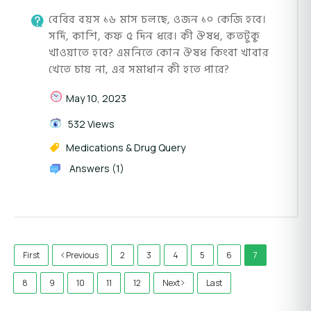
বেবির বয়স ১৬ মাস চলছে, ওজন ১০ কেজি হবে।
সর্দি, কাশি, কফ ৫ দিন ধরে। কী ঔষধ, কতটুকু
খাওয়াতে হবে? এমনিতে কোন ঔষধ কিংবা খাবার
খেতে চায় না, এর সমাধান কী হতে পারে?
May 10, 2023
532 Views
Medications & Drug Query
Answers (1)
First
Previous
2
3
4
5
6
7
8
9
10
11
12
Next
Last