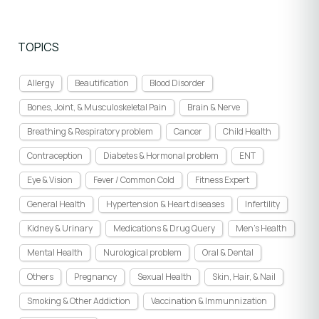
TOPICS
Allergy
Beautification
Blood Disorder
Bones, Joint, & Musculoskeletal Pain
Brain & Nerve
Breathing & Respiratory problem
Cancer
Child Health
Contraception
Diabetes & Hormonal problem
ENT
Eye & Vision
Fever / Common Cold
Fitness Expert
General Health
Hypertension & Heart diseases
Infertility
Kidney & Urinary
Medications & Drug Query
Men's Health
Mental Health
Nurological problem
Oral & Dental
Others
Pregnancy
Sexual Health
Skin, Hair, & Nail
Smoking & Other Addiction
Vaccination & Immunnization