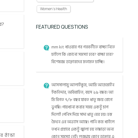
Women's Health
ে?
FEATURED QUESTIONS
mm kit খাওয়ার পর পরবর্তীতে বাচ্চা নিতে
চাইলে কি কোনো সমস্যা হবে? বাচ্চা হবে?
বিশেষজ্ঞ ডাক্তারদের মতামত চাচ্ছি।
আসসালামু আলাইকুম, আমি আজমাইন
ইকতিদার, অবিবাহিত, বয়স ২৯ বছর। আ
মি বিগত ৭/৮ বছর যাবত ধাতু ক্ষয় রোগে
ভুগছি। পায়খানা করার সময় একটু চাপ
দিলেই পেনিস দিয়ে সাদা ধাতু বের হয়। হস্ত
মৈথন এর অভ্যাস আছে। পানি কম খাইলে
তখন প্রস্রাবে একটু জ্বালা হয় তাছাড়া অন্য
 ঠান্ডা
কোন সমস্যা নেই। লজ্জায় কোন ডাক্তার এ