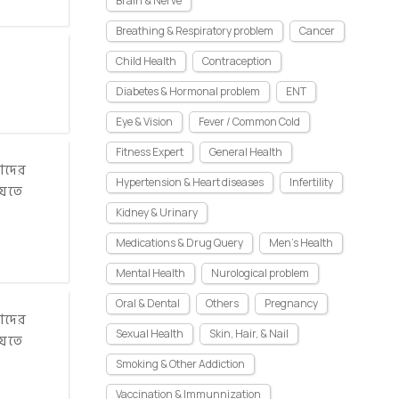
Brain & Nerve
Breathing & Respiratory problem
Cancer
Child Health
Contraception
Diabetes & Hormonal problem
ENT
Eye & Vision
Fever / Common Cold
Fitness Expert
General Health
াদের
Hypertension & Heart diseases
Infertility
যেতে
Kidney & Urinary
Medications & Drug Query
Men's Health
Mental Health
Nurological problem
Oral & Dental
Others
Pregnancy
াদের
Sexual Health
Skin, Hair, & Nail
যেতে
Smoking & Other Addiction
Vaccination & Immunnization