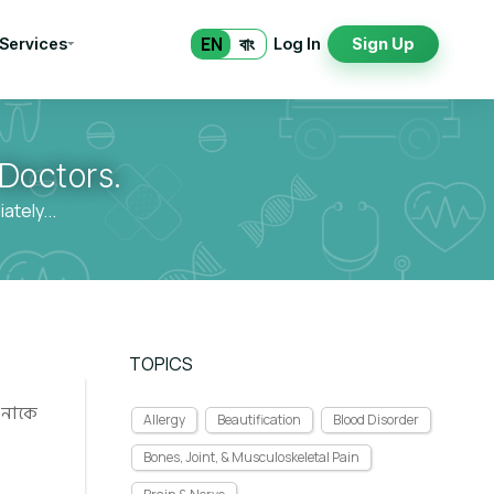
EN
বাং
 Services
Log In
Sign Up
Doctors.
tely...
TOPICS
 নাকে
Allergy
Beautification
Blood Disorder
Bones, Joint, & Musculoskeletal Pain