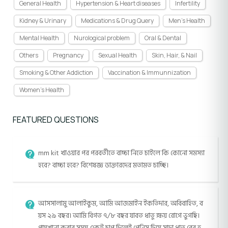
General Health
Hypertension & Heart diseases
Infertility
Kidney & Urinary
Medications & Drug Query
Men's Health
Mental Health
Nurological problem
Oral & Dental
Others
Pregnancy
Sexual Health
Skin, Hair, & Nail
Smoking & Other Addiction
Vaccination & Immunnization
Women's Health
FEATURED QUESTIONS
mm kit খাওয়ার পর পরবর্তীতে বাচ্চা নিতে চাইলে কি কোনো সমস্যা
হবে? বাচ্চা হবে? বিশেষজ্ঞ ডাক্তারদের মতামত চাচ্ছি।
আসসালামু আলাইকুম, আমি আজমাইন ইকতিদার, অবিবাহিত, ব
য়স ২৯ বছর। আমি বিগত ৭/৮ বছর যাবত ধাতু ক্ষয় রোগে ভুগছি।
পায়খানা করার সময় একটু চাপ দিলেই পেনিস দিয়ে সাদা ধাতু বের হ