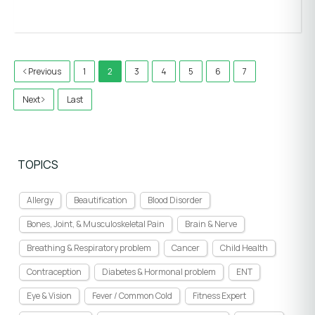
Previous
1
2
3
4
5
6
7
Next
Last
TOPICS
Allergy
Beautification
Blood Disorder
Bones, Joint, & Musculoskeletal Pain
Brain & Nerve
Breathing & Respiratory problem
Cancer
Child Health
Contraception
Diabetes & Hormonal problem
ENT
Eye & Vision
Fever / Common Cold
Fitness Expert