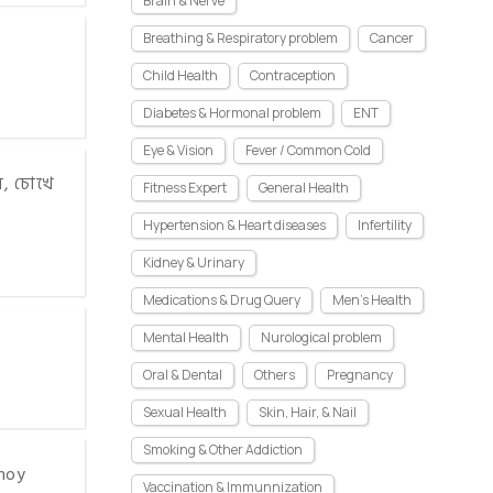
Brain & Nerve
Breathing & Respiratory problem
Cancer
Child Health
Contraception
Diabetes & Hormonal problem
ENT
Eye & Vision
Fever / Common Cold
ে, চোখে
Fitness Expert
General Health
Hypertension & Heart diseases
Infertility
Kidney & Urinary
Medications & Drug Query
Men's Health
Mental Health
Nurological problem
Oral & Dental
Others
Pregnancy
Sexual Health
Skin, Hair, & Nail
Smoking & Other Addiction
 hoy
Vaccination & Immunnization