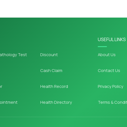
USEFUL LINKS
athology Test
Discount
About Us
Cash Claim
Contact Us
or
Health Record
Privacy Policy
ointment
Health Directory
Terms & Condi