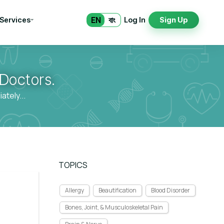
EN
বাং
 Services
Log In
Sign Up
Doctors.
tely...
TOPICS
Allergy
Beautification
Blood Disorder
Bones, Joint, & Musculoskeletal Pain