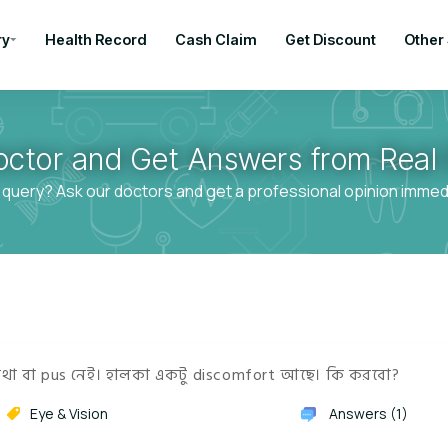
ry
Health Record
Cash Claim
Get Discount
Other
octor and Get Answers from Real 
 query? Ask our doctors and get a professional opinion immedia
থা বা pus নেই। হালকা একটু discomfort আছে। কি করবো?
Eye & Vision
Answers (1)