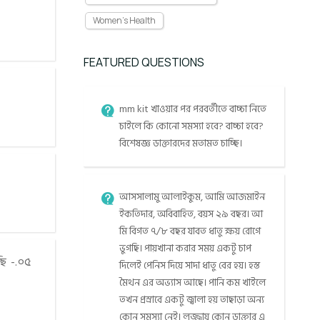
Women's Health
FEATURED QUESTIONS
mm kit খাওয়ার পর পরবর্তীতে বাচ্চা নিতে
চাইলে কি কোনো সমস্যা হবে? বাচ্চা হবে?
বিশেষজ্ঞ ডাক্তারদের মতামত চাচ্ছি।
আসসালামু আলাইকুম, আমি আজমাইন
ইকতিদার, অবিবাহিত, বয়স ২৯ বছর। আ
মি বিগত ৭/৮ বছর যাবত ধাতু ক্ষয় রোগে
ভুগছি। পায়খানা করার সময় একটু চাপ
ি -.০৫
দিলেই পেনিস দিয়ে সাদা ধাতু বের হয়। হস্ত
মৈথন এর অভ্যাস আছে। পানি কম খাইলে
তখন প্রস্রাবে একটু জ্বালা হয় তাছাড়া অন্য
কোন সমস্যা নেই। লজ্জায় কোন ডাক্তার এ